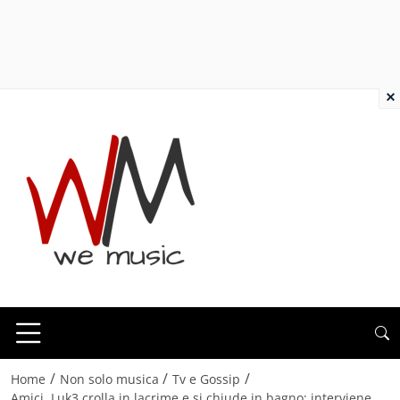
×
/
/
/
Home
Non solo musica
Tv e Gossip
Amici, Luk3 crolla in lacrime e si chiude in bagno: interviene