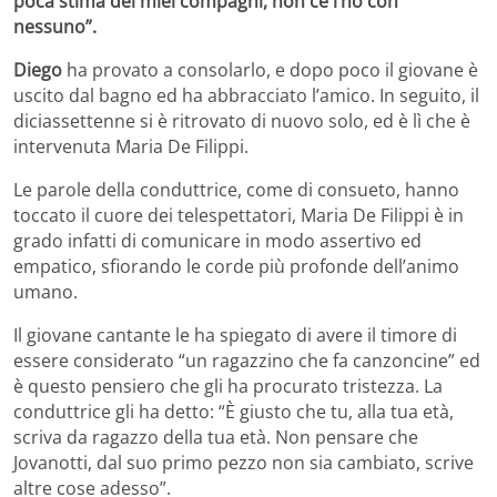
poca stima dei miei compagni, non ce l’ho con
nessuno”.
Diego
ha provato a consolarlo, e dopo poco il giovane è
uscito dal bagno ed ha abbracciato l’amico. In seguito, il
diciassettenne si è ritrovato di nuovo solo, ed è lì che è
intervenuta Maria De Filippi.
Le parole della conduttrice, come di consueto, hanno
toccato il cuore dei telespettatori, Maria De Filippi è in
grado infatti di comunicare in modo assertivo ed
empatico, sfiorando le corde più profonde dell’animo
umano.
Il giovane cantante le ha spiegato di avere il timore di
essere considerato “un ragazzino che fa canzoncine” ed
è questo pensiero che gli ha procurato tristezza. La
conduttrice gli ha detto: “È giusto che tu, alla tua età,
scriva da ragazzo della tua età. Non pensare che
Jovanotti, dal suo primo pezzo non sia cambiato, scrive
altre cose adesso”.