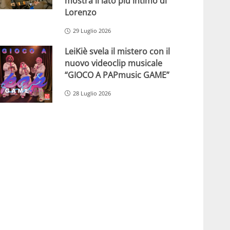
mostra il lato più intimo di
Lorenzo
29 Luglio 2026
LeiKiè svela il mistero con il
nuovo videoclip musicale
“GIOCO A PAPmusic GAME”
28 Luglio 2026