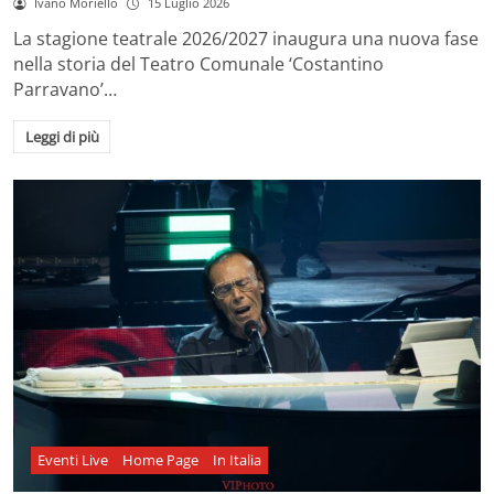
Ivano Moriello
15 Luglio 2026
La stagione teatrale 2026/2027 inaugura una nuova fase
nella storia del Teatro Comunale ‘Costantino
Parravano’…
Leggi di più
Eventi Live
Home Page
In Italia