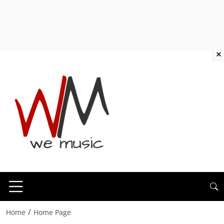
×
/
Home
Home Page