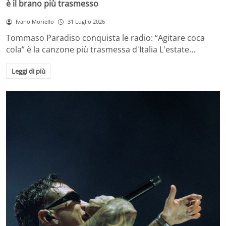
è il brano più trasmesso
Ivano Moriello
31 Luglio 2026
Tommaso Paradiso conquista le radio: “Agitare coca
cola” è la canzone più trasmessa d'Italia L'estate…
Leggi di più