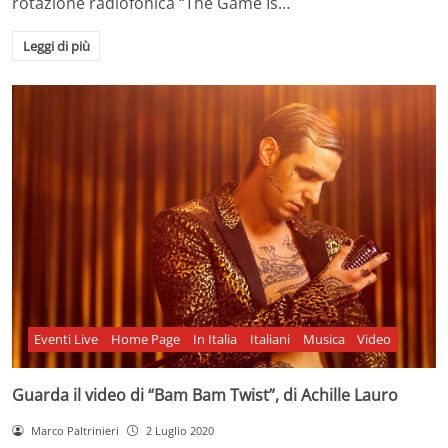
rotazione radiofonica “The Game Is…
Leggi di più
Eventi Live
Home Page
In Italia
Italiani
Musica
Video
Guarda il video di “Bam Bam Twist”, di Achille Lauro
Marco Paltrinieri
2 Luglio 2020