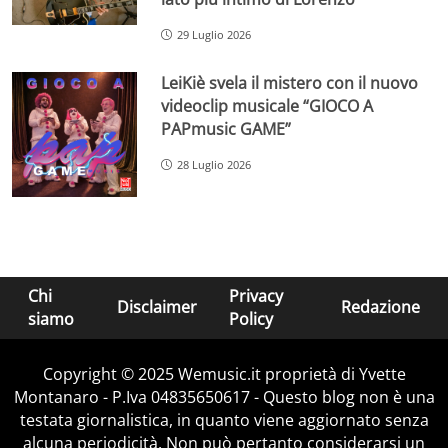
29 Luglio 2026
LeiKiè svela il mistero con il nuovo
videoclip musicale “GIOCO A
PAPmusic GAME”
28 Luglio 2026
Chi
Privacy
Disclaimer
Redazione
siamo
Policy
Copyright © 2025 Wemusic.it proprietà di Yvette
Montanaro - P.Iva 04835650617 - Questo blog non è una
testata giornalistica, in quanto viene aggiornato senza
alcuna periodicità. Non può pertanto considerarsi un