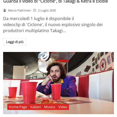
Guarda il video di “Ciclone”, di Takagi & Ketra e Elodie
Marco Paltrinieri
2 Luglio 2020
Da mercoledì 1 luglio è disponibile il
videoclip di 'Ciclone', il nuovo esplosivo singolo dei
produttori multiplatino Takagi…
Leggi di più
Home Page
Italiani
Musica
Video