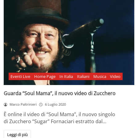
Eventi Live
Home Page
In Italia
Italiani
Musica
Video
Guarda “Soul Mama”, il nuovo video di Zucchero
Marco Paltrinieri
6 Luglio 2020
È online il video di “Soul Mama”, il nuovo singolo
di Zucchero “Sugar” Fornaciari estratto dal…
Leggi di più