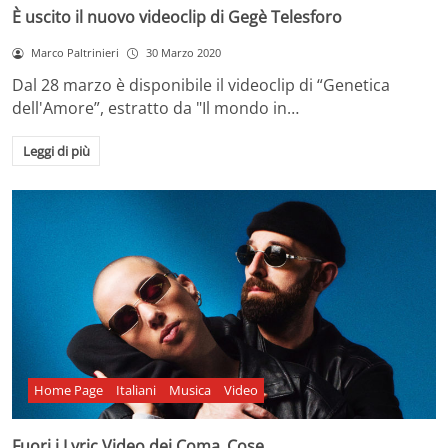
È uscito il nuovo videoclip di Gegè Telesforo
Marco Paltrinieri
30 Marzo 2020
Dal 28 marzo è disponibile il videoclip di “Genetica
dell'Amore”, estratto da "Il mondo in…
Leggi di più
Home Page
Italiani
Musica
Video
Fuori i Lyric Video dei Coma_Cose