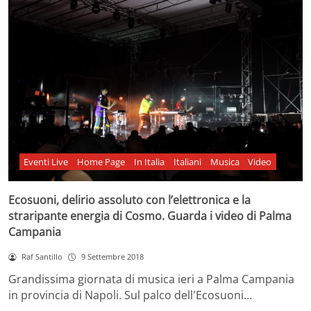
Eventi Live
Home Page
In Italia
Italiani
Musica
Video
Ecosuoni, delirio assoluto con l’elettronica e la
straripante energia di Cosmo. Guarda i video di Palma
Campania
Raf Santillo
9 Settembre 2018
Grandissima giornata di musica ieri a Palma Campania
in provincia di Napoli. Sul palco dell'Ecosuoni…