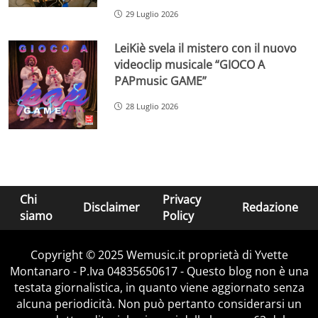
29 Luglio 2026
LeiKiè svela il mistero con il nuovo
videoclip musicale “GIOCO A
PAPmusic GAME”
28 Luglio 2026
Chi
Privacy
Disclaimer
Redazione
siamo
Policy
Copyright © 2025 Wemusic.it proprietà di Yvette
Montanaro - P.Iva 04835650617 - Questo blog non è una
testata giornalistica, in quanto viene aggiornato senza
alcuna periodicità. Non può pertanto considerarsi un