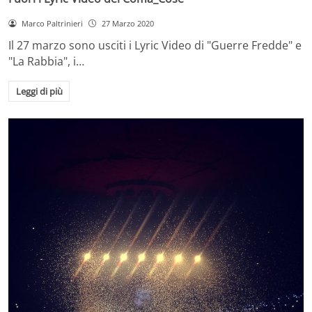
Marco Paltrinieri
27 Marzo 2020
Il 27 marzo sono usciti i Lyric Video di "Guerre Fredde" e
"La Rabbia", i…
Leggi di più