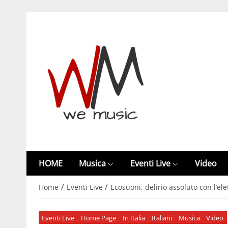
HOME
Musica
Eventi Live
Video
/
/
Home
Eventi Live
Ecosuoni, delirio assoluto con l’e
Eventi Live
Home Page
In Italia
Italiani
Musica
Video