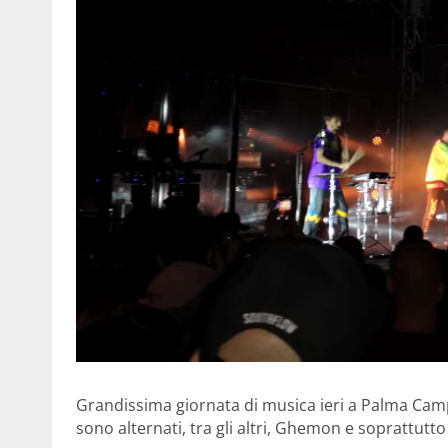
Grandissima giornata di musica ieri a Palma Campa
sono alternati, tra gli altri, Ghemon e soprattutt