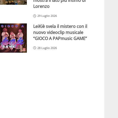
mostra il lato più intimo di
Lorenzo
29 Luglio 2026
LeiKiè svela il mistero con il
nuovo videoclip musicale
“GIOCO A PAPmusic GAME”
28 Luglio 2026