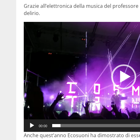
Grazie all’elettronica della musica del professore d
delirio.
Video
Player
00:00
Anche quest’anno Ecosuoni ha dimostrato di esser