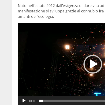
Nato nell’estate 2012 dall’esigenza di dare vita ad
manifestazione si sviluppa grazie al connubio fra g
amanti dell’ecologia.
Video
Player
00:00