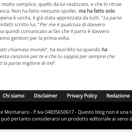
 molto semplice, quello da lui realizzato, e che lo ritrae
anca. Non ha fatto nessuno spoiler,
ma ha fatto solo
ena è uscita, è già stata apprezzata da tutti. “
La parte
 infatti scritto lui, “
Per me è qualcosa di davvero
ha quindi comunicato ai fan che il parto è davvero
nno genitori per la prima volta.
matti chiamata mondo
“, ha esordito lui quando
ha
questa canzone per te e che tu sappia per sempre che
i la parte migliore di me
“.
Chi siamo
Disclaimer
Privacy Policy
Redazione
e Montanaro - P.Iva 04835650617 - Questo blog non è una te
 può pertanto considerarsi un prodotto editoriale ai sensi de