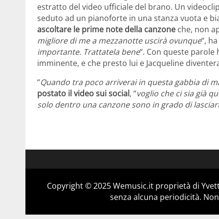
estratto del video ufficiale del brano. Un videoclip
seduto ad un pianoforte in una stanza vuota e bi
ascoltare le prime note della canzone
che, non app
migliore di me a mezzanotte uscirà ovunque
“, ha
importante. Trattatela bene
“. Con queste parole 
imminente, e che presto lui e Jacqueline diventera
“
Quando tra poco arriverai in questa gabbia di 
postato il video sui social
, “
voglio che ci sia già 
solo dentro una canzone sono in grado di lasciart
Copyright © 2025 Wemusic.it proprietà di Yvett
senza alcuna periodicità. Non