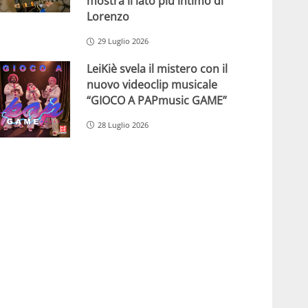
mostra il lato più intimo di
Lorenzo
29 Luglio 2026
LeiKiè svela il mistero con il
nuovo videoclip musicale
“GIOCO A PAPmusic GAME”
28 Luglio 2026