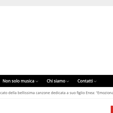
Non solo musica
Chi siamo
Contatti
ficato della bellissima canzone dedicata a suo figlio Enea: “Emozion