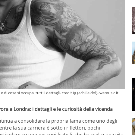
 di cosa si occupa, tutti i dettagli- credit Ig (achilleidol)- wemusic.it
vora a Londra: i dettagli e le curiosità della vicenda
tinua a consolidare la propria fama come uno degli
Mentre la sua carriera è sotto i riflettori, pochi
rticolare su uno dei suoi fratelli, che ha scelto una vita