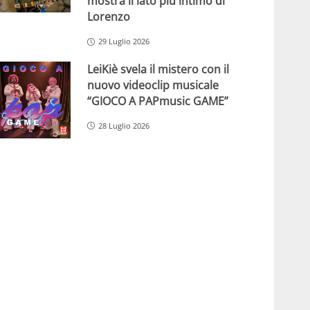
mostra il lato più intimo di
Lorenzo
29 Luglio 2026
LeiKiè svela il mistero con il
nuovo videoclip musicale
“GIOCO A PAPmusic GAME”
28 Luglio 2026