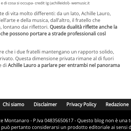
 e di cosa si occupa- credit Ig (achilleidol)- wemusic.it
e di vita molto differenti: da un lato, Achille Lauro,
’arte e della musica, dall’altro, il fratello che
 lontano dai riflettori.
Questa dualità riflette anche la
e che possono portare a strade professionali così
are che i due fratelli mantengano un rapporto solido,
privato. Questa dimensione privata rimane al di fuori
e di
Achille Lauro a parlare per entrambi nel panorama
Chi siamo
Disclaimer
Privacy Policy
Redazione
e Montanaro - P.Iva 04835650617 - Questo blog non è una te
 può pertanto considerarsi un prodotto editoriale ai sensi de