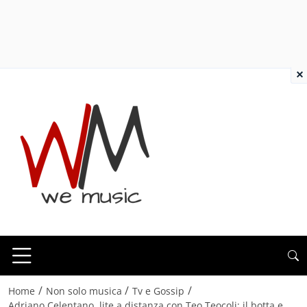
×
/
/
/
Home
Non solo musica
Tv e Gossip
Adriano Celentano, lite a distanza con Teo Teocoli: il botta e