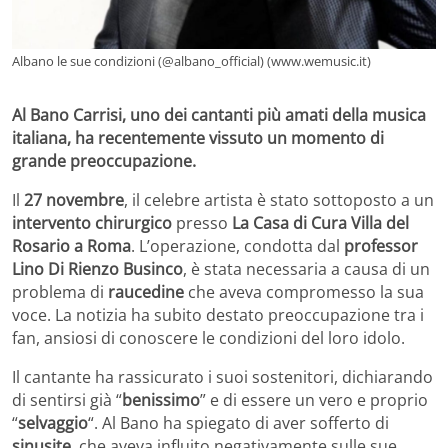
Albano le sue condizioni (@albano_official) (www.wemusic.it)
Al Bano Carrisi, uno dei cantanti più amati della musica
italiana, ha recentemente vissuto un momento di
grande preoccupazione.
Il
27 novembre
, il celebre artista è stato sottoposto a un
intervento chirurgico
presso
La Casa di Cura Villa del
Rosario a Roma
. L’operazione, condotta dal
professor
Lino Di Rienzo Businco
, è stata necessaria a causa di un
problema di
raucedine
che aveva compromesso la sua
voce. La notizia ha subito destato preoccupazione tra i
fan, ansiosi di conoscere le condizioni del loro idolo.
Il cantante ha rassicurato i suoi sostenitori, dichiarando
di sentirsi già “
benissimo
” e di essere un vero e proprio
“
selvaggio
“. Al Bano ha spiegato di aver sofferto di
sinusite
, che aveva influito negativamente sulle sue