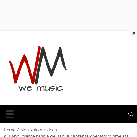
×
/
/
Home
Non solo musica
Al Bano, cresce l’ansia dei fan, il cantante operato: “Come sta