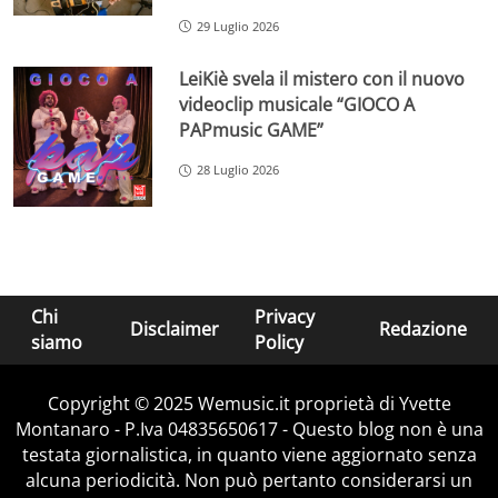
29 Luglio 2026
LeiKiè svela il mistero con il nuovo
videoclip musicale “GIOCO A
PAPmusic GAME”
28 Luglio 2026
Chi
Privacy
Disclaimer
Redazione
siamo
Policy
Copyright © 2025 Wemusic.it proprietà di Yvette
Montanaro - P.Iva 04835650617 - Questo blog non è una
testata giornalistica, in quanto viene aggiornato senza
alcuna periodicità. Non può pertanto considerarsi un