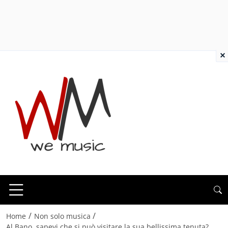
×
/
/
Home
Non solo musica
Al Bano, sapevi che si può visitare la sua bellissima tenuta?