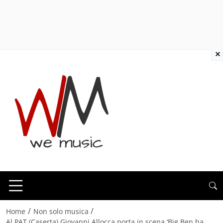
×
/
/
Home
Non solo musica
Al PAT (Caserta) Giovanni Allocca porta in scena ‘Big Ben ha