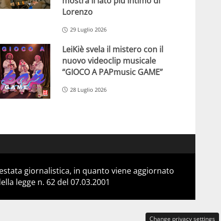
mostra il lato più intimo di
Lorenzo
29 Luglio 2026
LeiKiè svela il mistero con il
nuovo videoclip musicale
“GIOCO A PAPmusic GAME”
28 Luglio 2026
stata giornalistica, in quanto viene aggiornato
lla legge n. 62 del 07.03.2001
Change privacy settings