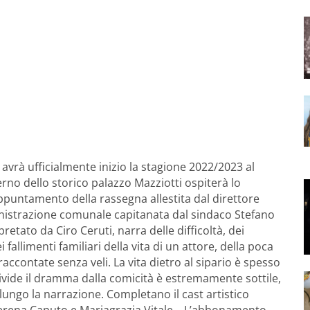
avrà ufficialmente inizio la stagione 2022/2023 al
nterno dello storico palazzo Mazziotti ospiterà lo
 appuntamento della rassegna allestita dal direttore
ministrazione comunale capitanata dal sindaco Stefano
retato da Ciro Ceruti, narra delle difficoltà, dei
i fallimenti familiari della vita di un attore, della poca
raccontate senza veli. La vita dietro al sipario è spesso
ivide il dramma dalla comicità è estremamente sottile,
ungo la narrazione. Completano il cast artistico
Serena Caputo e Mariagrazia Vitale. L’abbonamento