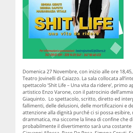
Domenica 27 Novembre, con inizio alle ore 18,45, 
Teatro Jovinelli di Caiazzo. La sala collocata all’i
spettacolo ‘Shit Life – Una vita da ridere’, primo
artistico Enzo Varone, con il patrocinio dell’am
Giaquinto. Lo spettacolo, scritto, diretto ed interp
fallimenti, delle delusioni, delle mortificazioni e de
attenzione alla dignità purché ci si possa esibire, 
drammatica, ma siccome la linea di confine che d
probabilmente il divertimento sarà una costante l
Giovanni Allocca, Paco De Rosa, Simona Ceruti, 