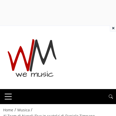
×
/
/
Home
Musica
Al Tram di Napoli ‘Dux in scatola’ di Daniele Timpano