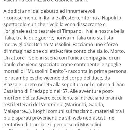
A dodici anni dal debutto ed innumerevoli
riconoscimenti, in Italia e all’estero, ritorna a Napoli lo
spettacolo-cult che rivelò la vena dissacrante e
l’originale estro teatrale di Timpano. Nella nostra bella
Italia, tra le due guerre, fioriva in Italia uno statista
meraviglioso: Benito Mussolini. Facciamo uno sforzo
d’immaginazione collettiva: fate conto che sia io. Morto.
Un attore – solo in scena con l’unica compagnia di un
baule che viene spacciato come contenente le spoglie
mortali di “Mussolini Benito”- racconta in prima persona
le rocambolesche vicende del corpo del duce, da
Piazzale Loreto nel ’45 alla sepoltura nel cimitero di San
Cassiano di Predappio nel ‘57. Alle avventure post-
mortem del cadavere eccellente si intrecciano brani di
testi letterari del Ventennio (Marinetti, Gadda,
Malaparte…), luoghi comuni sul fascismo, materiali tra i
più disparati provenienti da siti web neofascisti, nel
tentativo di tracciare il percorso di Mussolini