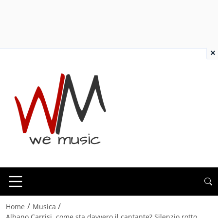
×
/
/
Home
Musica
Albano Carrisi, come sta davvero il cantante? Silenzio rotto