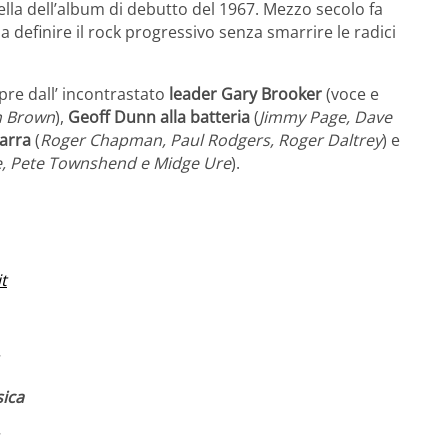
ella dell’album di debutto del 1967. Mezzo secolo fa
 definire il rock progressivo senza smarrire le radici
pre dall’ incontrastato
leader
Gary Brooker
(voce e
an Brown
),
Geoff Dunn alla batteria
(
Jimmy Page, Dave
tarra
(
Roger Chapman, Paul Rodgers, Roger Daltrey
) e
,
Pete Townshend e Midge Ure
).
t
sica