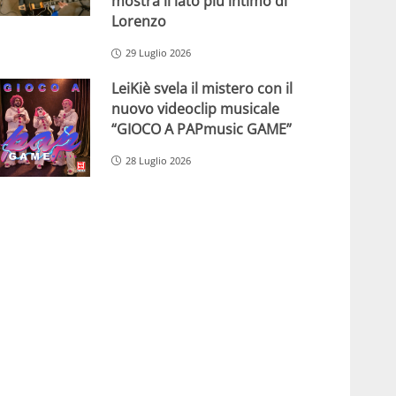
mostra il lato più intimo di
Lorenzo
29 Luglio 2026
LeiKiè svela il mistero con il
nuovo videoclip musicale
“GIOCO A PAPmusic GAME”
28 Luglio 2026