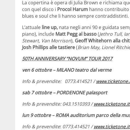
La copertina è opera di Julia Brown e richiama qu
con quel disco i
Procol Harum
hanno contribuito a
blues e soul che li hanno sempre contraddistinti.
L’attuale
line up,
nata negli anni 90 e guidata sem
piano), include
Matt Pegg al basso
(
Jethro Tull, I
Stewart, Van Morrison
),
Geoff Whitehorn alla chi
Josh Phillips
alle tastiere
(
Brian May, Lionel Ritchie
50TH ANNIVERSARY “NOVUM” TOUR 2017
ven 6 ottobre – MILANO teatro dal verme
Info & prevendite:
0773.414521 /
www.ticketone.i
sab 7 ottobre – PORDENONE palasport
Info & prevendite:
043.1510393 /
www.ticketone.it
lun 9 ottobre – ROMA auditorium parco della mu
Info & prevendite
:
0773.414521 /
www.ticketone.it