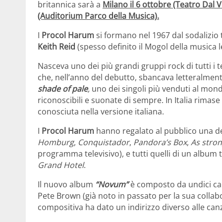
britannica sarà a
Milano il 6 ottobre (Teatro Dal 
(Auditorium Parco della Musica).
I
Procol Harum
si formano nel 1967 dal sodalizio
Keith Reid
(spesso definito il Mogol della musica l
Nasceva uno dei più grandi gruppi rock di tutti i 
che, nell’anno del debutto, sbancava letteralmen
shade of pale
,
uno dei singoli più venduti al mond
riconoscibili e suonate di sempre. In Italia rimase 
conosciuta nella versione italiana.
I
Procol Harum
hanno regalato al pubblico una dec
Homburg
,
Conquistador
,
Pandora’s Box
,
As stro
programma televisivo), e tutti quelli di un album
Grand Hotel
.
Il nuovo album
“Novum”
è composto da undici canz
Pete Brown (già noto in passato per la sua colla
compositiva ha dato un indirizzo diverso alle can