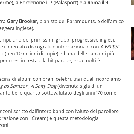
Verme), a Pordenone il 7 (Palasport) e a Roma il 9
 tra
Gary Brooker
, pianista dei Paramounts, e dell’amico
eggera inglese).
tempi, uno dei primissimi gruppi progressive inglesi,
te il mercato discografico internazionale con
A whiter
o (ben 10 milioni di copie) ed una delle canzoni più
per mesi in testa alla hit parade, e da molti è
ina di album con brani celebri, tra i quali ricordiamo
ng as Samson,
A Salty Dog
(divenuta sigla di un
 tanto bello quanto sottovalutato degli anni ’70 come
oni scritte dall’intera band con l’aiuto del paroliere
borazione con i Cream) e questa metodologia
zoni.