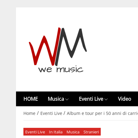
HOME
Musica
Eventi Live
Video
/
/
Home
Eventi Live
Album e tour per i 50 anni di carr
Eventi Live
In Italia
Musica
Stranieri