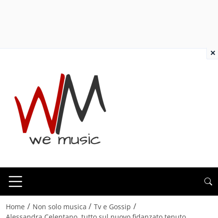
×
/
/
/
Home
Non solo musica
Tv e Gossip
Alessandra Celentano, tutto sul nuovo fidanzato tenuto