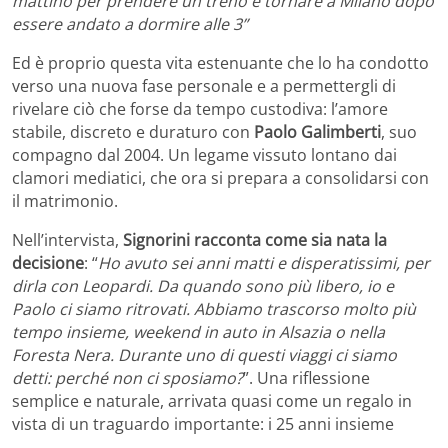
mattino per prendere un treno e tornare a Milano dopo
essere andato a dormire alle 3”
Ed è proprio questa vita estenuante che lo ha condotto
verso una nuova fase personale e a permettergli di
rivelare ciò che forse da tempo custodiva: l’amore
stabile, discreto e duraturo con
Paolo Galimberti
, suo
compagno dal 2004. Un legame vissuto lontano dai
clamori mediatici, che ora si prepara a consolidarsi con
il matrimonio.
Nell’intervista,
Signorini racconta come sia nata la
decisione
: “
Ho avuto sei anni matti e disperatissimi, per
dirla con Leopardi. Da quando sono più libero, io e
Paolo ci siamo ritrovati. Abbiamo trascorso molto più
tempo insieme, weekend in auto in Alsazia o nella
Foresta Nera. Durante uno di questi viaggi ci siamo
detti: perché non ci sposiamo?
”. Una riflessione
semplice e naturale, arrivata quasi come un regalo in
vista di un traguardo importante: i 25 anni insieme