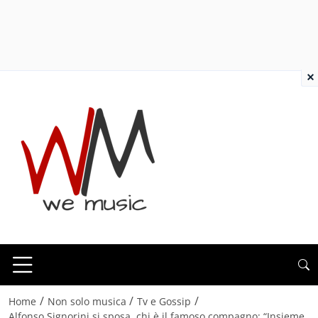
×
/
/
/
Home
Non solo musica
Tv e Gossip
Alfonso Signorini si sposa, chi è il famoso compagno: “Insieme