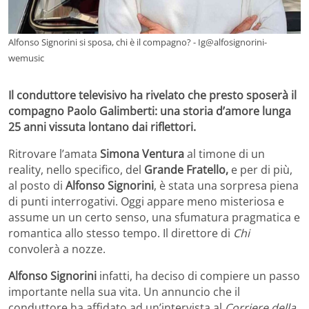
Alfonso Signorini si sposa, chi è il compagno? - Ig@alfosignorini-
wemusic
Il conduttore televisivo ha rivelato che presto sposerà il
compagno Paolo Galimberti: una storia d’amore lunga
25 anni vissuta lontano dai riflettori.
Ritrovare l’amata
Simona Ventura
al timone di un
reality, nello specifico, del
Grande Fratello,
e per di più,
al posto di
Alfonso Signorini
, è stata una sorpresa piena
di punti interrogativi. Oggi appare meno misteriosa e
assume un un certo senso, una sfumatura pragmatica e
romantica allo stesso tempo. Il direttore di
Chi
convolerà a nozze.
Alfonso Signorini
infatti, ha deciso di compiere un passo
importante nella sua vita. Un annuncio che il
conduttore ha affidato ad un’intervista al
Corriere della