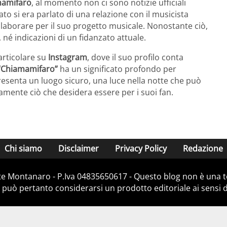
amifaro
, al momento non ci sono notizie ufficiali
ato si era parlato di una relazione con il musicista
llaborare per il suo progetto musicale. Nonostante ciò,
 né indicazioni di un fidanzato attuale.
particolare su
Instagram
, dove il suo profilo conta
“Chiamamifaro”
ha un significato profondo per
presenta un luogo sicuro, una luce nella notte che può
amente ciò che desidera essere per i suoi fan.
Chi siamo
Disclaimer
Privacy Policy
Redazione
e Montanaro - P.Iva 04835650617 - Questo blog non è una te
 può pertanto considerarsi un prodotto editoriale ai sensi de