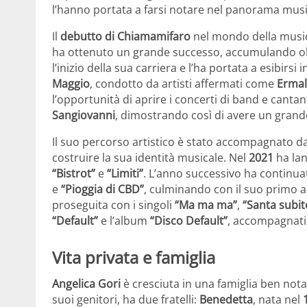
l’hanno portata a farsi notare nel panorama music
Il
debutto di Chiamamifaro
nel mondo della musi
ha ottenuto un grande successo, accumulando olt
l’inizio della sua carriera e l’ha portata a esibirsi
Maggio
, condotto da artisti affermati come
Ermal
l’opportunità di aprire i concerti di band e canta
Sangiovanni
, dimostrando così di avere un grand
Il suo percorso artistico è stato accompagnato da
costruire la sua identità musicale. Nel
2021
ha lan
“Bistrot”
e
“Limiti”
. L’anno successivo ha continu
e
“Pioggia di CBD”
, culminando con il suo primo
proseguita con i singoli
“Ma ma ma”
,
“Santa subit
“Default”
e l’album
“Disco Default”
, accompagnati
Vita privata e famiglia
Angelica Gori
è cresciuta in una famiglia ben nota 
suoi genitori, ha due fratelli:
Benedetta
, nata nel