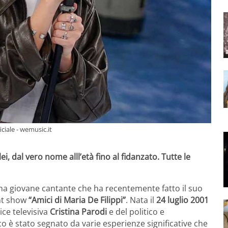
ciale - wemusic.it
lei, dal vero nome alll’età fino al fidanzato. Tutte le
una giovane cantante che ha recentemente fatto il suo
ent show
“Amici di Maria De Filippi”
. Nata il
24 luglio 2001
rice televisiva
Cristina Parodi
e del politico e
ico è stato segnato da varie esperienze significative che