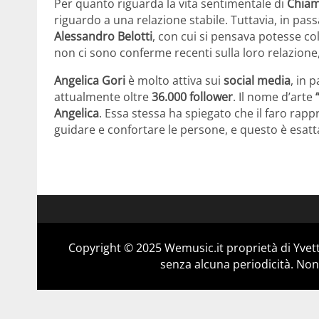
Per quanto riguarda la vita sentimentale di
Chiam
riguardo a una relazione stabile. Tuttavia, in pass
Alessandro Belotti
, con cui si pensava potesse co
non ci sono conferme recenti sulla loro relazione,
Angelica Gori
è molto attiva sui
social media
, in 
attualmente oltre
36.000 follower
. Il nome d’arte
Angelica
. Essa stessa ha spiegato che il faro rap
guidare e confortare le persone, e questo è esatt
Copyright © 2025 Wemusic.it proprietà di Yvett
senza alcuna periodicità. Non