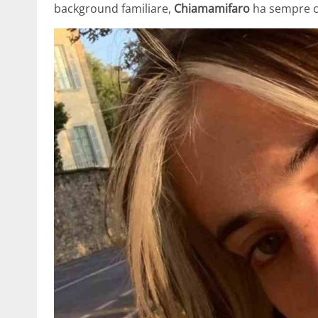
background familiare,
Chiamamifaro
ha sempre ce