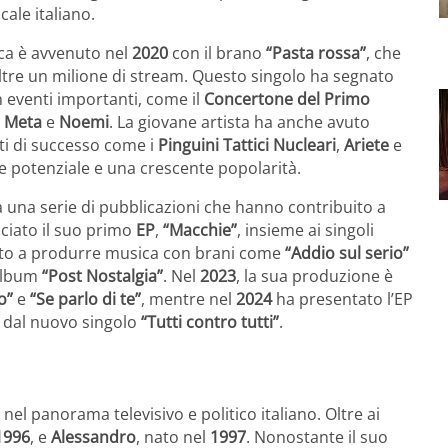
ale italiano.
ca è avvenuto nel
2020
con il brano
“Pasta rossa”
, che
re un milione di stream. Questo singolo ha segnato
 in eventi importanti, come il
Concertone del Primo
 Meta
e
Noemi
. La giovane artista ha anche avuto
nti di successo come i
Pinguini Tattici Nucleari
,
Ariete
e
e potenziale e una crescente popolarità.
 una serie di pubblicazioni che hanno contribuito a
ciato il suo primo
EP
,
“Macchie”
, insieme ai singoli
ato a produrre musica con brani come
“Addio sul serio”
 album
“Post Nostalgia”
. Nel
2023
, la sua produzione è
o”
e
“Se parlo di te”
, mentre nel
2024
ha presentato l’EP
 dal nuovo singolo
“Tutti contro tutti”
.
nel panorama televisivo e politico italiano. Oltre ai
1996
, e
Alessandro
, nato nel
1997
. Nonostante il suo