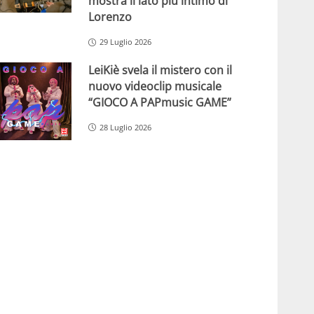
mostra il lato più intimo di
Lorenzo
29 Luglio 2026
LeiKiè svela il mistero con il
nuovo videoclip musicale
“GIOCO A PAPmusic GAME”
28 Luglio 2026