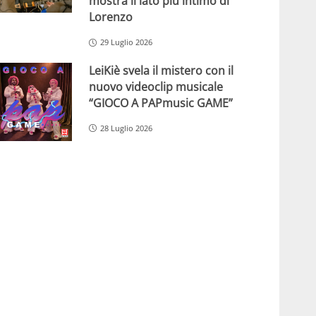
mostra il lato più intimo di
Lorenzo
29 Luglio 2026
LeiKiè svela il mistero con il
nuovo videoclip musicale
“GIOCO A PAPmusic GAME”
28 Luglio 2026