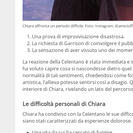
Chiara affronta un periodo difficile. Foto: Instagram, @amiciuffi
Una prova di improvvisazione disastrosa.
La richiesta di Garrison di coinvolgere il pubb
La sensazione di aver vissuto uno dei momenti
La reazione della Celentano è stata immediata e in
ha voluto capire cosa si nascondesse dietro quel
normalità di tali sentimenti, chiedendosi come f
artistica, l’allieva potesse sentirsi così a disag
interiore di Chiara, rivelando un lato del percor
Le difficoltà personali di Chiara
Chiara ha condiviso con la Celentano le sue diffic
siano stati caratterizzati da esperienze dolorose. 
Una vita da cui ha cercato di fuggire.