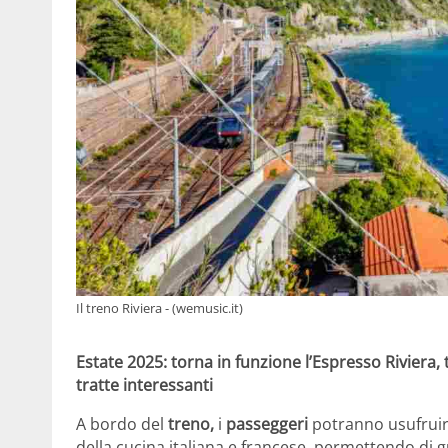
Il treno Riviera - (wemusic.it)
Estate 2025: torna in funzione l’Espresso Riviera, t
tratte interessanti
A bordo del
treno,
i
passeggeri
potranno usufruire 
della cucina italiana e francese, permettendo di 