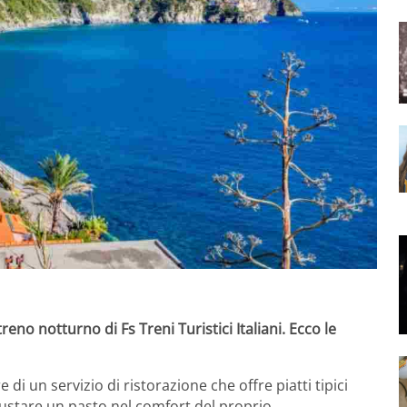
reno notturno di Fs Treni Turistici Italiani. Ecco le
di un servizio di ristorazione che offre piatti tipici
gustare un pasto nel comfort del proprio