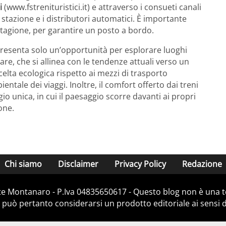
i
(www.fstrenituristici.it) e attraverso i consueti canali
i stazione e i distributori automatici. È importante
stagione, per garantire un posto a bordo.
esenta solo un’opportunità per esplorare luoghi
re, che si allinea con le tendenze attuali verso un
 scelta ecologica rispetto ai mezzi di trasporto
ntale dei viaggi. Inoltre, il comfort offerto dai treni
o unica, in cui il paesaggio scorre davanti ai propri
one.
Chi siamo
Disclaimer
Privacy Policy
Redazione
e Montanaro - P.Iva 04835650617 - Questo blog non è una te
 può pertanto considerarsi un prodotto editoriale ai sensi de