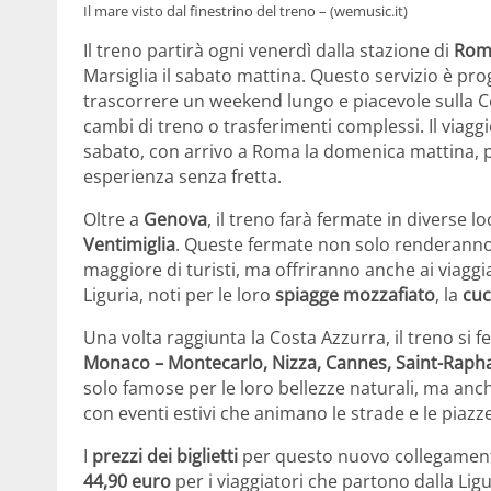
Il mare visto dal finestrino del treno – (wemusic.it)
Il treno partirà ogni venerdì dalla stazione di
Rom
Marsiglia il sabato mattina. Questo servizio è prog
trascorrere un weekend lungo e piacevole sulla Co
cambi di treno o trasferimenti complessi. Il viaggi
sabato, con arrivo a Roma la domenica mattina, p
esperienza senza fretta.
Oltre a
Genova
, il treno farà fermate in diverse loc
Ventimiglia
. Queste fermate non solo renderanno
maggiore di turisti, ma offriranno anche ai viaggiat
Liguria, noti per le loro
spiagge mozzafiato
, la
cuc
Una volta raggiunta la Costa Azzurra, il treno si f
Monaco – Montecarlo, Nizza, Cannes, Saint-Rapha
solo famose per le loro bellezze naturali, ma anch
con eventi estivi che animano le strade e le piazze
I
prezzi dei biglietti
per questo nuovo collegamento
44,90 euro
per i viaggiatori che partono dalla Ligur