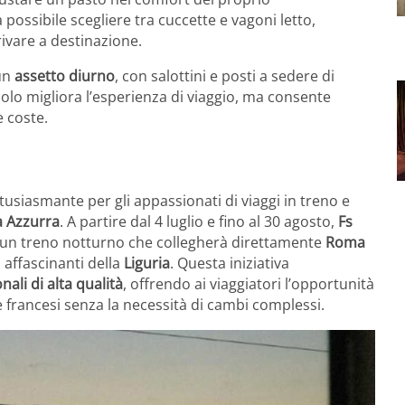
ossibile scegliere tra cuccette e vagoni letto,
ivare a destinazione.
un
assetto diurno
, con salottini e posti a sedere di
olo migliora l’esperienza di viaggio, ma consente
 coste.
siasmante per gli appassionati di viaggi in treno e
a Azzurra
. A partire dal 4 luglio e fino al 30 agosto,
Fs
, un treno notturno che collegherà direttamente
Roma
 affascinanti della
Liguria
. Questa iniziativa
ali di alta qualità
, offrendo ai viaggiatori l’opportunità
e e francesi senza la necessità di cambi complessi.