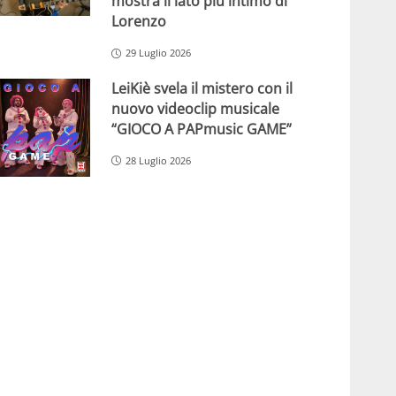
mostra il lato più intimo di
Lorenzo
29 Luglio 2026
LeiKiè svela il mistero con il
nuovo videoclip musicale
“GIOCO A PAPmusic GAME”
28 Luglio 2026