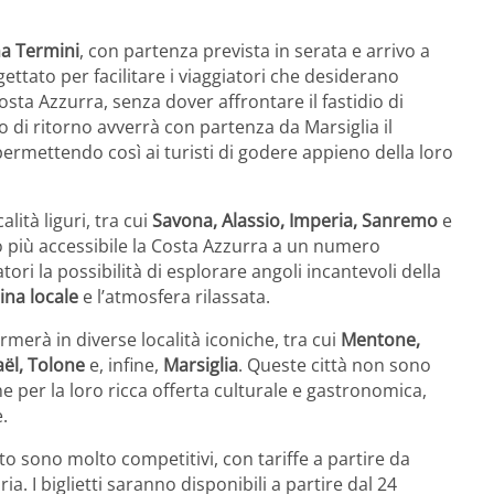
a Termini
, con partenza prevista in serata e arrivo a
ettato per facilitare i viaggiatori che desiderano
sta Azzurra, senza dover affrontare il fastidio di
o di ritorno avverrà con partenza da Marsiglia il
ermettendo così ai turisti di godere appieno della loro
alità liguri, tra cui
Savona, Alassio, Imperia, Sanremo
e
 più accessibile la Costa Azzurra a un numero
ori la possibilità di esplorare angoli incantevoli della
ina locale
e l’atmosfera rilassata.
ermerà in diverse località iconiche, tra cui
Mentone,
ël, Tolone
e, infine,
Marsiglia
. Queste città non sono
e per la loro ricca offerta culturale e gastronomica,
.
 sono molto competitivi, con tariffe a partire da
ia. I biglietti saranno disponibili a partire dal 24