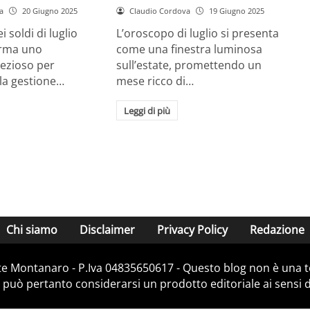
a
20 Giugno 2025
Claudio Cordova
19 Giugno 2025
 soldi di luglio
L’oroscopo di luglio si presenta
erma uno
come una finestra luminosa
ezioso per
sull’estate, promettendo un
lla gestione…
mese ricco di…
Leggi di più
Chi siamo
Disclaimer
Privacy Policy
Redazione
e Montanaro - P.Iva 04835650617 - Questo blog non è una te
 può pertanto considerarsi un prodotto editoriale ai sensi de