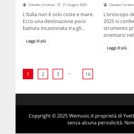
Claudio Cordova
21 Giugno 2025
Claudio Cordov
L'Italia non è solo coste e mare.
L’oroscopo dei
Ecco una destinazione poco
2025 si conf
battuta incastonata tra gli…
strumento pr
orientarsi ne
Leggi di più
Leggi di più
...
1
2
3
16
Copyright © 2025 Wemusic.it proprietà di Yvett
senza alcuna periodicità. Non