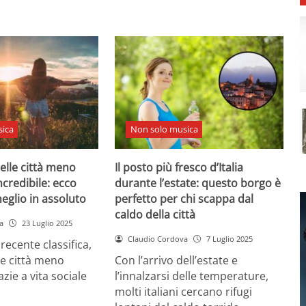
ica
Non solo musica
delle città meno
Il posto più fresco d’Italia
ncredibile: ecco
durante l’estate: questo borgo è
meglio in assoluto
perfetto per chi scappa dal
caldo della città
a
23 Luglio 2025
Claudio Cordova
7 Luglio 2025
ecente classifica,
le città meno
Con l’arrivo dell’estate e
azie a vita sociale
l’innalzarsi delle temperature,
molti italiani cercano rifugi