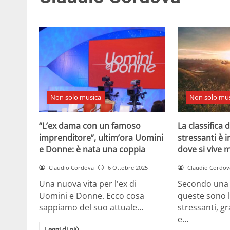
Non solo musica
Non solo mus
“L’ex dama con un famoso
La classifica 
imprenditore”, ultim’ora Uomini
stressanti è i
e Donne: è nata una coppia
dove si vive 
Claudio Cordova
6 Ottobre 2025
Claudio Cordov
Una nuova vita per l'ex di
Secondo una r
Uomini e Donne. Ecco cosa
queste sono 
sappiamo del suo attuale…
stressanti, gr
e…
Leggi di più