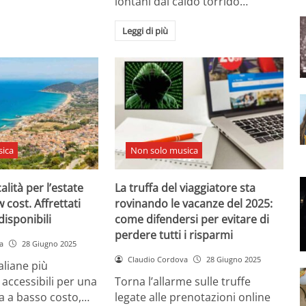
lontani dal caldo torrido…
Leggi di più
ica
Non solo musica
calità per l’estate
La truffa del viaggiatore sta
 cost. Affrettati
rovinando le vacanze del 2025:
isponibili
come difendersi per evitare di
perdere tutti i risparmi
a
28 Giugno 2025
Claudio Cordova
28 Giugno 2025
aliane più
 accessibili per una
Torna l’allarme sulle truffe
a a basso costo,…
legate alle prenotazioni online