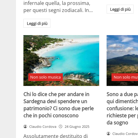
infernale quella, la prossima,
Leggi di più
per questi segni zodiacali. In…
Leggi di più
Non solo musica
Non solo mus
Chi lo dice che per andare in
Sono a due p
Sardegna devi spendere un
qui dimentich
patrimonio? Ci sono due perle
confusione: l
che in pochi conoscono
richieste per
da sogno
Claudio Cordova
24 Giugno 2025
Claudio Cordov
Assolutamente destituito di