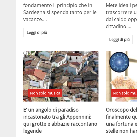
fondamento il principio che in
Mete ideali p
Sardegna si spenda tanto per le
trascorrere u
vacanze.…
dal caldo opp
cittadino.…
Leggi di più
Leggi di più
Non solo musica
Non solo mus
E’ un angolo di paradiso
Oroscopo dell
incastonato tra gli Appennini:
finalmente q
qui grotte e abbazie raccontano
una fortuna e
legende
stelle non ha