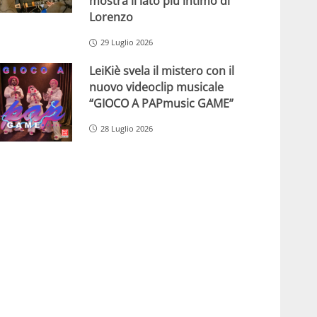
mostra il lato più intimo di
Lorenzo
29 Luglio 2026
LeiKiè svela il mistero con il
nuovo videoclip musicale
“GIOCO A PAPmusic GAME”
28 Luglio 2026