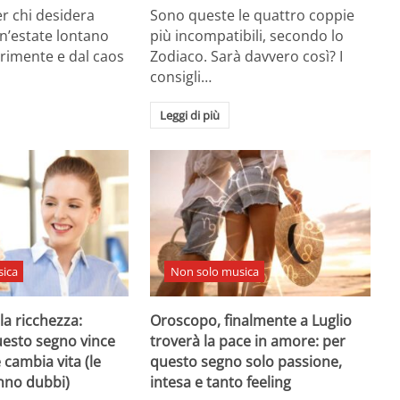
er chi desidera
Sono queste le quattro coppie
n’estate lontano
più incompatibili, secondo lo
rimente e dal caos
Zodiaco. Sarà davvero così? I
consigli…
Leggi di più
ica
Non solo musica
a ricchezza:
Oroscopo, finalmente a Luglio
uesto segno vince
troverà la pace in amore: per
 cambia vita (le
questo segno solo passione,
nno dubbi)
intesa e tanto feeling