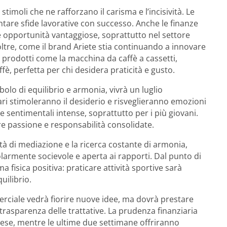
timoli che ne rafforzano il carisma e l’incisività. Le
tare sfide lavorative con successo. Anche le finanze
 e opportunità vantaggiose, soprattutto nel settore
oltre, come il brand Ariete stia continuando a innovare
n prodotti come la macchina da caffè a cassetti,
affè, perfetta per chi desidera praticità e gusto.
olo di equilibrio e armonia, vivrà un luglio
ari stimoleranno il desiderio e risveglieranno emozioni
 sentimentali intense, soprattutto per i più giovani.
re passione e responsabilità consolidate.
ità di mediazione e la ricerca costante di armonia,
larmente socievole e aperta ai rapporti. Dal punto di
ma fisica positiva: praticare attività sportive sarà
uilibrio.
ciale vedrà fiorire nuove idee, ma dovrà prestare
la trasparenza delle trattative. La prudenza finanziaria
mese, mentre le ultime due settimane offriranno