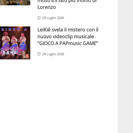
mostra il lato più intimo di
Lorenzo
29 Luglio 2026
LeiKiè svela il mistero con il
nuovo videoclip musicale
“GIOCO A PAPmusic GAME”
28 Luglio 2026