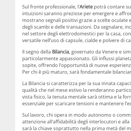
Sul fronte professionale, l’
Ariete
potrà contare su s
intuizioni saranno preziose per emergere e affron
mostrano segnali positivi grazie a scelte oculate
degli scambi e delle transazioni. Da segnalare, in
nel settore degli elettrodomestici per la casa, co
versatile nell’uso di capsule, cialde e polvere di c
Il segno della
Bilancia
, governato da Venere e simb
particolarmente appassionato. Gli influssi planet
sopite, offrendo l’opportunità di nuove esperienze
Per chi è più maturo, sarà fondamentale bilancia
La Bilancia si caratterizza per la sua innata capac
qualità che nel mese estivo la renderanno partico
vista fisico, la tenuta mentale sarà ottima e la for
essenziale per scaricare tensioni e mantenere l’eq
Sul lavoro, chi opera in modo autonomo o commer
attenzione all’affidabilità degli interlocutori e al
sarà la chiave soprattutto nella prima metà del 