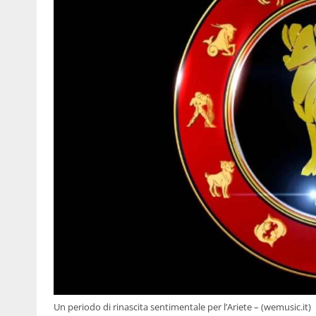
Un periodo di rinascita sentimentale per l’Ariete – (wemusic.it)