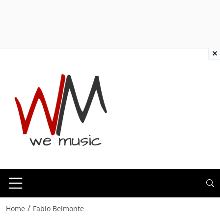
×
/
Home
Fabio Belmonte