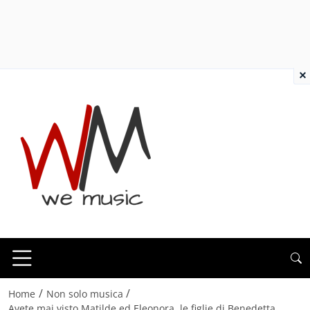
×
/
/
Home
Non solo musica
Avete mai visto Matilde ed Eleonora, le figlie di Benedetta