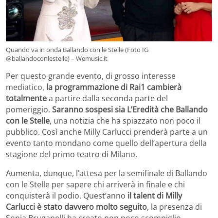
Quando va in onda Ballando con le Stelle (Foto IG
@ballandoconlestelle) – Wemusic.it
Per questo grande evento, di grosso interesse
mediatico,
la programmazione di
Rai1 cambierà
totalmente
a partire dalla seconda parte del
pomeriggio.
Saranno sospesi sia L’Eredità che Ballando
con le Stelle
, una notizia che ha spiazzato non poco il
pubblico. Così anche Milly Carlucci prenderà parte a un
evento tanto mondano come quello dell’apertura della
stagione del primo teatro di Milano.
Aumenta, dunque, l’attesa per la semifinale di Ballando
con le Stelle per sapere chi arriverà in finale e chi
conquisterà il podio. Quest’anno
il talent di Milly
Carlucci è stato davvero molto seguito
, la presenza di
Sonia Bruganelli ha creato non poco scompiglio.