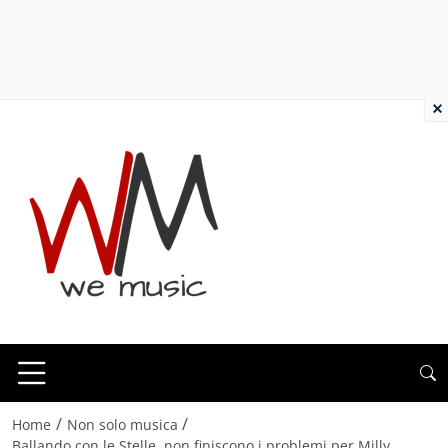
×
/
/
Home
Non solo musica
Ballando con le Stelle, non finiscono i problemi per Milly