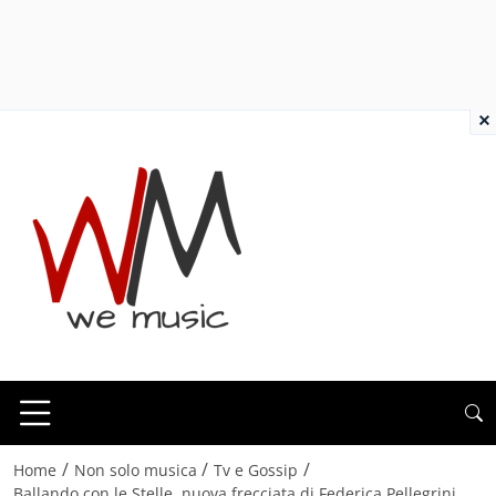
×
/
/
/
Home
Non solo musica
Tv e Gossip
Ballando con le Stelle, nuova frecciata di Federica Pellegrini