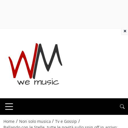
×
/
/
/
Home
Non solo musica
Tv e Gossip
Ballando con le Stelle, tutte le novità sullo spin off in arrivo: