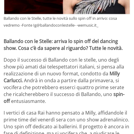
Ballando con le Stelle, tutte le novità sullo spin off in arrivo: cosa
vedremo -Fonte Ig@ballandoconlestelle- -wemusic.it_
Ballando con le Stelle: arriva lo spin off del dancing
show. Cosa c’è da sapere al riguardo? Tutte le novità.
Dopo il successo di Ballando con le stelle, uno degli
show più amati dai telespettatori italiani, si pensa alla
realizzazione di un nuovo format, condotto da
Milly
Carlucci.
Andrà in onda a partire dalla primavera, si
vocifera che potrebbero esserci quattro prime serate
che ricalcherebbero il successo di Ballando, uno
spin-
off
entusiasmante.
I vertici di casa Rai hanno pensato a Milly, affidandole il
prime time del venerdì sera con uno show adrenalinico.
Uno spin off dedicato ai ballerini. Il progetto è ancora in
fase di definizione, ma si vocifera che, a giudicare le