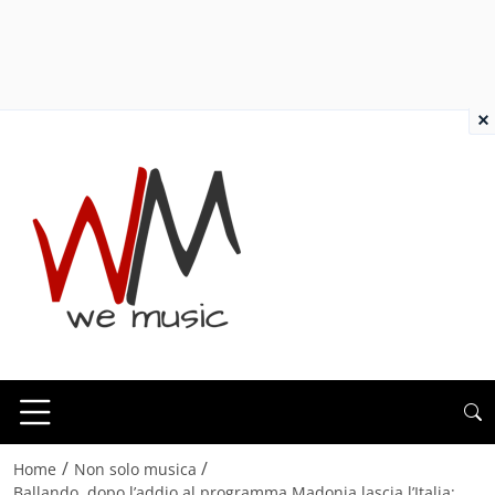
×
/
/
Home
Non solo musica
Ballando, dopo l’addio al programma Madonia lascia l’Italia: