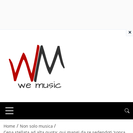
×
/
/
Home
Non solo musica
Cena stellata ad alta quota: qui mangi da re sedendoti ‘sopra