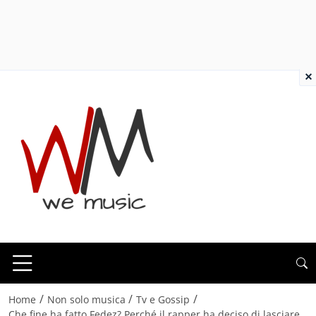
×
/
/
/
Home
Non solo musica
Tv e Gossip
Che fine ha fatto Fedez? Perché il rapper ha deciso di lasciare