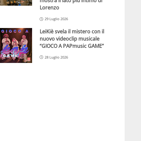
mostra il lato più intimo di
Lorenzo
29 Luglio 2026
LeiKiè svela il mistero con il
nuovo videoclip musicale
“GIOCO A PAPmusic GAME”
28 Luglio 2026