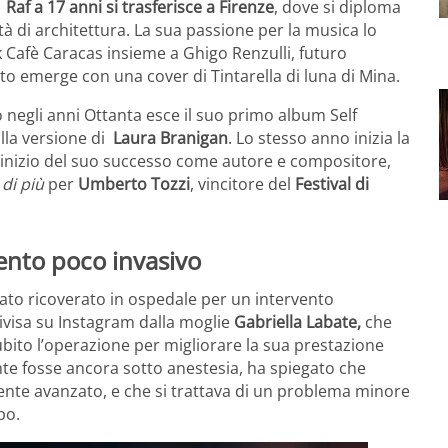
,
Raf a 17 anni si trasferisce a Firenze
, dove si diploma
ltà di architettura. La sua passione per la musica lo
 Cafè Caracas insieme a Ghigo Renzulli, futuro
ento emerge con una cover di Tintarella di luna di Mina.
 negli anni Ottanta esce il suo primo album Self
lla versione di
Laura Branigan
. Lo stesso anno inizia la
’inizio del suo successo come autore e compositore,
di più
per
Umberto Tozzi
, vincitore del
Festival di
vento poco invasivo
tato ricoverato in ospedale per un intervento
ivisa su Instagram dalla moglie
Gabriella Labate,
che
ubito l’operazione per migliorare la sua prestazione
te fosse ancora sotto anestesia, ha spiegato che
mente avanzato, e che si trattava di un problema minore
po.