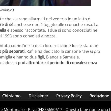
wemusic.it
te che si erano allarmati nel vederlo in un letto di
e di sé
anche se non è fuggito alle cronache rosa. La
ella
è spesso raccontata. I due si sono conosciuti nel
l 1996 sono convolati a nozze.
tato come l’inizio della loro relazione fosse stato un
 più separati.
Raf le ha dedicato la canzone “
Sei la più
amiglia e hanno due figli, Bianca e Samuele.
ate adesso
può affrontare il periodo di convalescenza
Chi siamo
Disclaimer
Privacy Policy
Redazione
e Montanaro - P.Iva 04835650617 - Questo blog non è una te