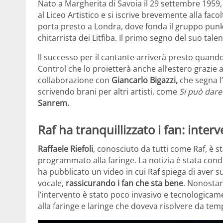
Nato a Margherita di Savoia il 29 settembre 1959
al Liceo Artistico e si iscrive brevemente alla faco
porta presto a Londra, dove fonda il gruppo punk
chitarrista dei Litfiba. Il primo segno del suo tal
ll successo per il cantante arriverà presto quando
Control che lo proietterà anche all’estero grazie a
collaborazione con
Giancarlo Bigazzi,
che segna l
scrivendo brani per altri artisti, come
Si può dare 
Sanrem.
Raf ha tranquillizzato i fan: inter
Raffaele Riefoli
, conosciuto da tutti come Raf, è s
programmato alla faringe. La notizia è stata cond
ha pubblicato un video in cui Raf spiega di aver s
vocale,
rassicurando i fan che sta bene
. Nonostan
l’intervento è stato poco invasivo e tecnologica
alla faringe e laringe che doveva risolvere da tem