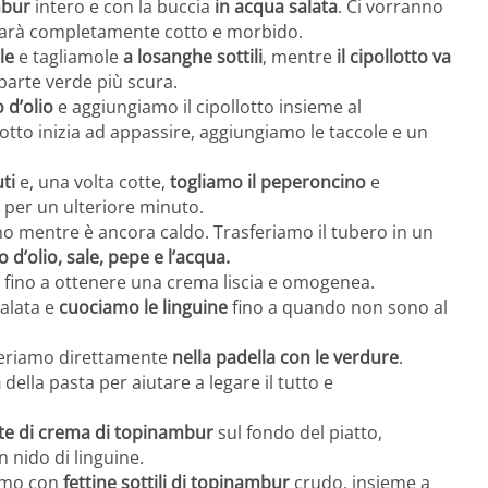
mbur
intero e con la buccia
in acqua salata
. Ci vorranno
 sarà completamente cotto e morbido.
le
e tagliamole
a losanghe sottili
, mentre
il cipollotto va
 parte verde più scura.
o d’olio
e aggiungiamo il cipollotto insieme al
otto inizia ad appassire, aggiungiamo le taccole e un
ti
e, una volta cotte,
togliamo il peperoncino
e
 per un ulteriore minuto.
o mentre è ancora caldo. Trasferiamo il tubero in un
lo d’olio, sale, pepe e l’acqua.
fino a ottenere una crema liscia e omogenea.
alata e
cuociamo le linguine
fino a quando non sono al
sferiamo direttamente
nella padella con le verdure
.
a
della pasta per aiutare a legare il tutto e
te di crema di topinambur
sul fondo del piatto,
 nido di linguine.
amo con
fettine sottili di topinambur
crudo, insieme a