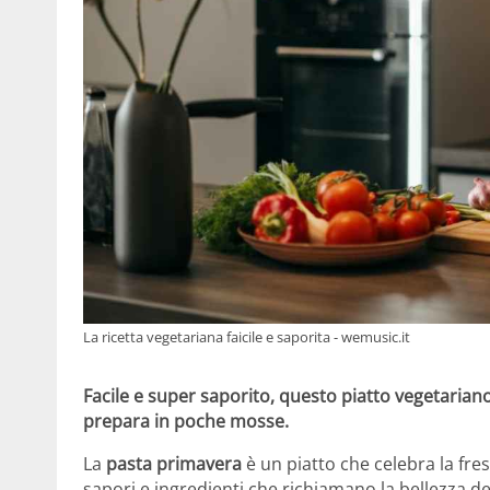
La ricetta vegetariana faicile e saporita - wemusic.it
Facile e super saporito, questo piatto vegetariano
prepara in poche mosse.
La
pasta primavera
è un piatto che celebra la fre
sapori e ingredienti che richiamano la bellezza de