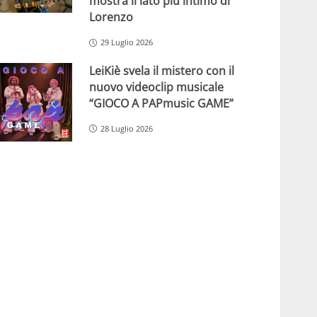
mostra il lato più intimo di
Lorenzo
29 Luglio 2026
LeiKiè svela il mistero con il
nuovo videoclip musicale
“GIOCO A PAPmusic GAME”
28 Luglio 2026