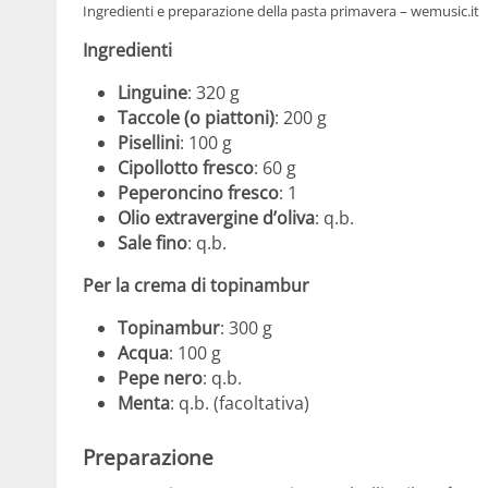
Ingredienti e preparazione della pasta primavera – wemusic.it
Ingredienti
Linguine
: 320 g
Taccole (o piattoni)
: 200 g
Pisellini
: 100 g
Cipollotto fresco
: 60 g
Peperoncino fresco
: 1
Olio extravergine d’oliva
: q.b.
Sale fino
: q.b.
Per la crema di topinambur
Topinambur
: 300 g
Acqua
: 100 g
Pepe nero
: q.b.
Menta
: q.b. (facoltativa)
Preparazione