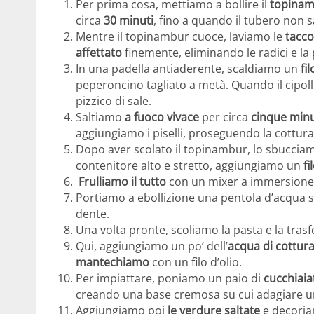
Per prima cosa, mettiamo a bollire il
topina
circa
30 minuti
, fino a quando il tubero non
Mentre il topinambur cuoce, laviamo le
tacco
affettato
finemente, eliminando le radici e la
In una padella antiaderente, scaldiamo un
fil
peperoncino tagliato a metà. Quando il cipoll
pizzico di sale.
Saltiamo
a fuoco vivace
per circa
cinque minu
aggiungiamo i piselli, proseguendo la cottura
Dopo aver scolato il topinambur, lo sbucciam
contenitore alto e stretto, aggiungiamo un
fi
Frulliamo il tutto
con un mixer a immersione 
Portiamo a ebollizione una pentola d’acqua s
dente.
Una volta pronte, scoliamo la pasta e la tra
Qui, aggiungiamo un po’ dell’
acqua di cottur
mantechiamo
con un filo d’olio.
Per impiattare, poniamo un paio di
cucchiaia
creando una base cremosa su cui adagiare un
Aggiungiamo poi
le verdure saltate
e decori