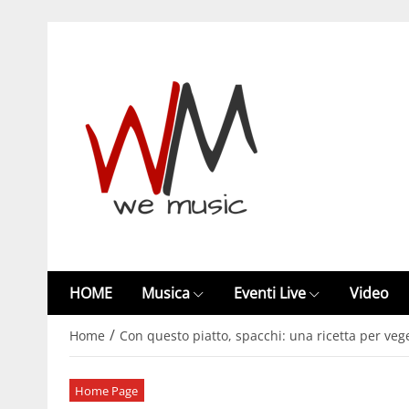
HOME
Musica
Eventi Live
Video
/
Home
Con questo piatto, spacchi: una ricetta per veg
Home Page