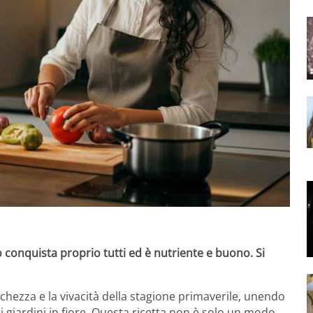
 conquista proprio tutti ed è nutriente e buono. Si
schezza e la vivacità della stagione primaverile, unendo
i giardini in fiore. Questa ricetta non è solo un modo