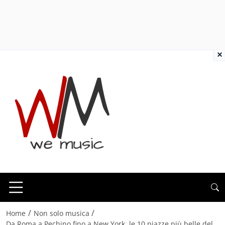
×
/
/
Home
Non solo musica
Da Roma a Pechino fino a New York, le 10 piazze più belle del