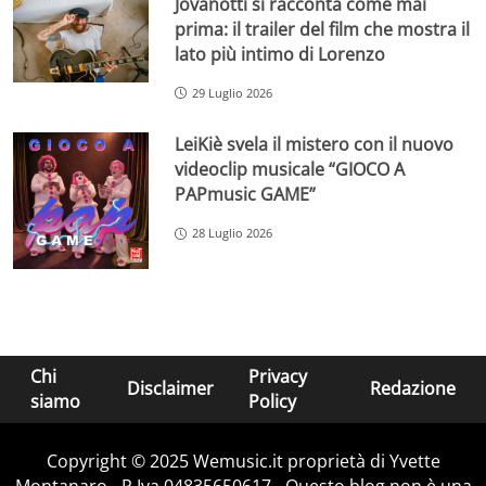
Jovanotti si racconta come mai
prima: il trailer del film che mostra il
lato più intimo di Lorenzo
29 Luglio 2026
LeiKiè svela il mistero con il nuovo
videoclip musicale “GIOCO A
PAPmusic GAME”
28 Luglio 2026
Chi
Privacy
Disclaimer
Redazione
siamo
Policy
Copyright © 2025 Wemusic.it proprietà di Yvette
Montanaro - P.Iva 04835650617 - Questo blog non è una