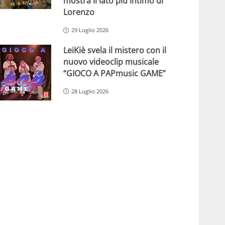
mostra il lato più intimo di
Lorenzo
29 Luglio 2026
LeiKiè svela il mistero con il
nuovo videoclip musicale
“GIOCO A PAPmusic GAME”
28 Luglio 2026