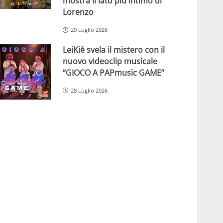
mostra il lato più intimo di
Lorenzo
29 Luglio 2026
LeiKiè svela il mistero con il
nuovo videoclip musicale
“GIOCO A PAPmusic GAME”
28 Luglio 2026