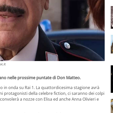
c.it
tano nelle prossime puntate di Don Matteo.
 in onda su Rai 1. La quattordicesima stagione avrà
protagonisti della celebre fiction, ci saranno dei colpi
ti convolerà a nozze con Elisa ed anche Anna Olivieri e