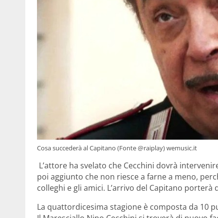
Cosa succederà al Capitano (Fonte @raiplay) wemusic.it
L’attore ha svelato che Cecchini dovrà intervenir
poi aggiunto che non riesce a farne a meno, perchè
colleghi e gli amici. L’arrivo del Capitano porterà 
La quattordicesima stagione è composta da 10 p
Il Maresciallo Nino Cecchini si troverà di nuovo fa