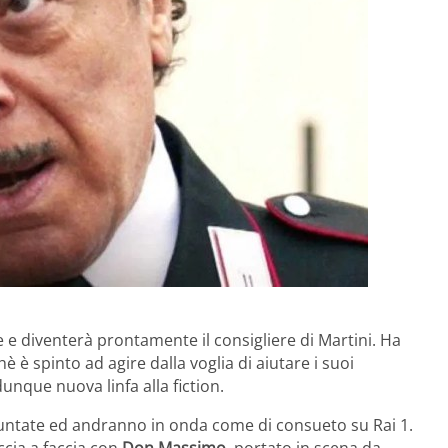
e e diventerà prontamente il consigliere di Martini. Ha
 è spinto ad agire dalla voglia di aiutare i suoi
dunque nuova linfa alla fiction.
untate ed andranno in onda come di consueto su Rai 1.
ccia a faccia con
Don Massimo
, portato in scena da