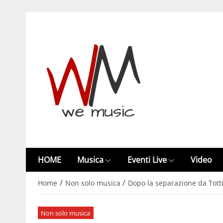
HOME
Musica
Eventi Live
Video
/
/
Home
Non solo musica
Dopo la separazione da Totti,
Non solo musica