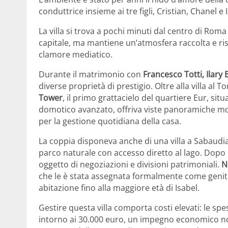
conduttrice insieme ai tre figli, Cristian, Chanel e 
La villa si trova a pochi minuti dal centro di Roma 
capitale, ma mantiene un’atmosfera raccolta e ris
clamore mediatico.
Durante il matrimonio con
Francesco Totti, Ilary 
diverse proprietà di prestigio. Oltre alla villa al T
Tower
, il primo grattacielo del quartiere Eur, sit
domotico avanzato, offriva viste panoramiche mozz
per la gestione quotidiana della casa.
La coppia disponeva anche di una villa a Sabaudia
parco naturale con accesso diretto al lago. Dopo
oggetto di negoziazioni e divisioni patrimoniali.
No
che le è stata assegnata formalmente come genitor
abitazione fino alla maggiore età di Isabel.
Gestire questa villa comporta costi elevati: le sp
intorno ai 30.000 euro, un impegno economico non