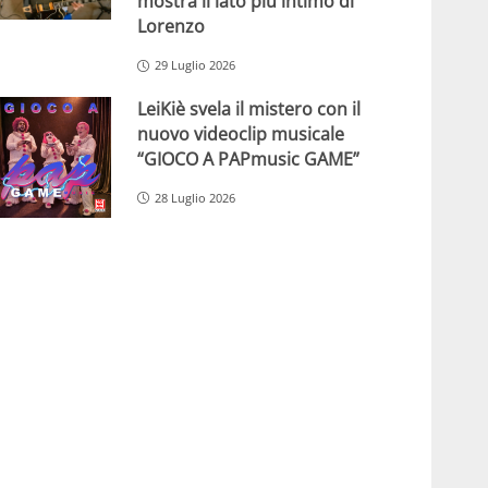
mostra il lato più intimo di
Lorenzo
29 Luglio 2026
LeiKiè svela il mistero con il
nuovo videoclip musicale
“GIOCO A PAPmusic GAME”
28 Luglio 2026