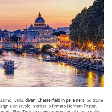
issimo livello:
divani Chesterfield in pelle nera,
poltrone
esign e un tavolo in cristallo firmato Norman Foster.
oppia Blasi-Totti, ma oggi rappresenta il rifugio della