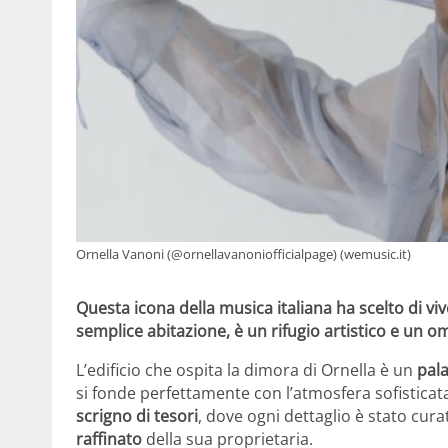
Ornella Vanoni (@ornellavanoniofficialpage) (wemusic.it)
Questa icona della musica italiana ha scelto di v
semplice abitazione, è un
rifugio artistico
e un om
L’edificio che ospita la dimora di Ornella è un
pal
si fonde perfettamente con l’atmosfera sofisticata
scrigno di tesori
, dove ogni dettaglio è stato cura
raffinato
della sua proprietaria.