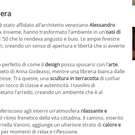
rera
è stato affidato all’architetto veneziano
Alessandro
o
. Insieme, hanno trasformato l’ambiente in un’
oasi di
i ’50 che lo rendeva angusto e buio. Le ampie finestre
zi, creando un senso di apertura e libertà che si avverte
o perfetto di come il
design
possa sposarsi con l’
arte
.
ppeto di Anna Godeassi, mentre una libreria bianca dalle
eziose. Tra queste, una
scultura in terracotta
di Lothar
tocco di classe e autenticità. I tavolini di
tano l’arredo, creando un ambiente che è al
onferiscono agli interni un’atmosfera
rilassante e
l ritmo frenetico della vita cittadina. Il camino, inserito
Ornella Vanoni, aggiunge un ulteriore strato di
calore e
 per momenti di relax e riflessione.