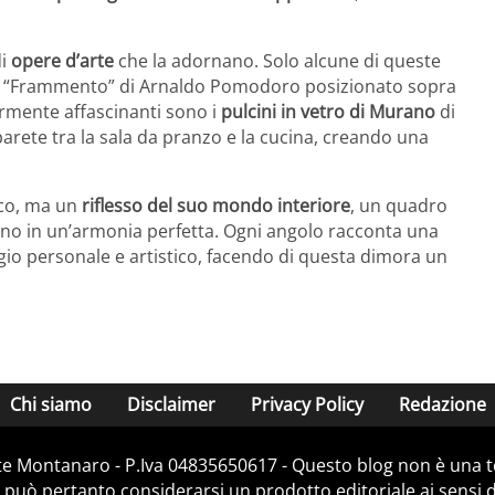
di
opere d’arte
che la adornano. Solo alcune di queste
 il “Frammento” di Arnaldo Pomodoro posizionato sopra
larmente affascinanti sono i
pulcini in vetro di Murano
di
arete tra la sala da pranzo e la cucina, creando una
ico, ma un
riflesso del suo mondo interiore
, un quadro
cciano in un’armonia perfetta. Ogni angolo racconta una
ggio personale e artistico, facendo di questa dimora un
Chi siamo
Disclaimer
Privacy Policy
Redazione
e Montanaro - P.Iva 04835650617 - Questo blog non è una te
 può pertanto considerarsi un prodotto editoriale ai sensi de