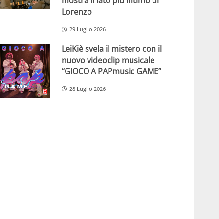
mostra il lato più intimo di
Lorenzo
29 Luglio 2026
LeiKiè svela il mistero con il
nuovo videoclip musicale
“GIOCO A PAPmusic GAME”
28 Luglio 2026