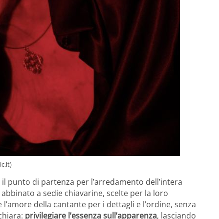
.it)
 il punto di partenza per l’arredamento dell’intera
abbinato a sedie chiavarine, scelte per la loro
l’amore della cantante per i dettagli e l’ordine, senza
 chiara:
privilegiare l’essenza sull’apparenza
, lasciando