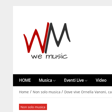
HOME
Musica
Eventi Live
Video
/
/
Home
Non solo musica
Dove vive Ornella Vanoni, ca
Non solo musica