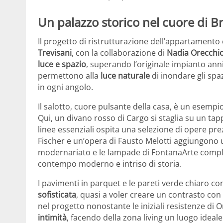
Un palazzo storico nel cuore di B
Il progetto di ristrutturazione dell’appartamento 
Trevisani
, con la collaborazione di
Nadia Orecchi
luce e spazio
, superando l’originale impianto ann
permettono alla
luce naturale
di inondare gli spa
in ogni angolo.
Il salotto, cuore pulsante della casa, è un esempi
Qui, un divano rosso di Cargo si staglia su un ta
linee essenziali ospita una selezione di opere pr
Fischer e un’opera di Fausto Melotti aggiungono un 
modernariato e le lampade di FontanaArte comple
contempo moderno e intriso di storia.
I pavimenti in parquet e le pareti verde chiaro c
sofisticata
, quasi a voler creare un contrasto con i
nel progetto nonostante le iniziali resistenze di 
intimità
, facendo della zona living un luogo ideale