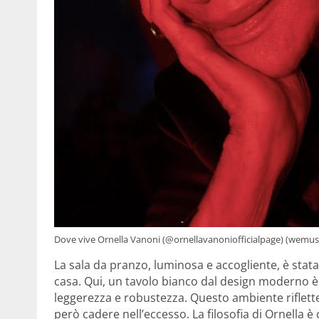
Dove vive Ornella Vanoni (@ornellavanoniofficialpage) (wemusic
La sala da pranzo, luminosa e accogliente, è stata
casa. Qui, un tavolo bianco dal design moderno è 
leggerezza e robustezza. Questo ambiente riflette 
però cadere nell’eccesso. La filosofia di Ornella è