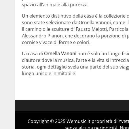
spazio all’anima e alla purezza.
Un elemento distintivo della casa è la collezione 
sono state selezionate da Ornella Vanoni, come
il camino o le sculture di Fausto Melotti. Partico
Alessandro Pianon, che decorano la porzione di p
cornice vivace di forme e colori.
La casa di
Ornella Vanoni
non è solo un luogo fis
d’autore dove la musica, l’arte e la vita si intre
storia, ogni dettaglio svela una parte del suo via
luogo unico e inimitabile.
Copyright © 2025 Wemusic.it proprietà di Yvett
senza alcuna periodicità. Non