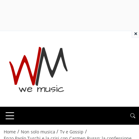
×
/
/
/
Home
Non solo musica
Tv e Gossip
Enzo Paolo Turchi e la crisi con Carmen Russo: la confessione