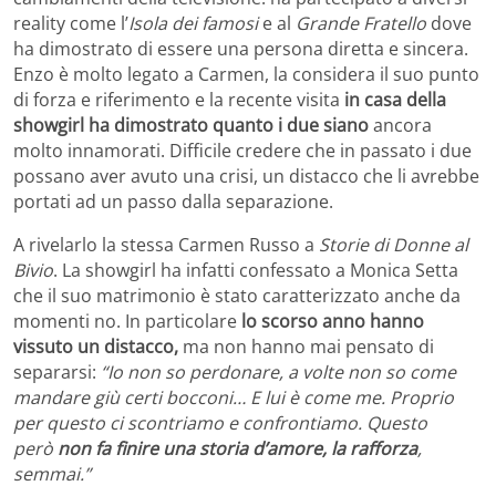
reality come l’
Isola dei famosi
e al
Grande Fratello
dove
ha dimostrato di essere una persona diretta e sincera.
Enzo è molto legato a Carmen, la considera il suo punto
di forza e riferimento e la recente visita
in casa della
showgirl ha dimostrato quanto i due siano
ancora
molto innamorati. Difficile credere che in passato i due
possano aver avuto una crisi, un distacco che li avrebbe
portati ad un passo dalla separazione.
A rivelarlo la stessa Carmen Russo a
Storie di Donne al
Bivio
. La showgirl ha infatti confessato a Monica Setta
che il suo matrimonio è stato caratterizzato anche da
momenti no. In particolare
lo scorso anno hanno
vissuto un distacco,
ma non hanno mai pensato di
separarsi:
“Io non so perdonare, a volte non so come
mandare giù certi bocconi… E lui è come me. Proprio
per questo ci scontriamo e confrontiamo. Questo
però
non fa finire una storia d’amore, la rafforza
,
semmai.”