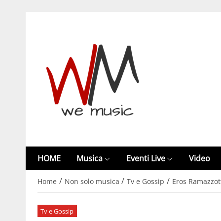
HOME
Musica
Eventi Live
Video
/
/
/
Home
Non solo musica
Tv e Gossip
Eros Ramazzott
Tv e Gossip