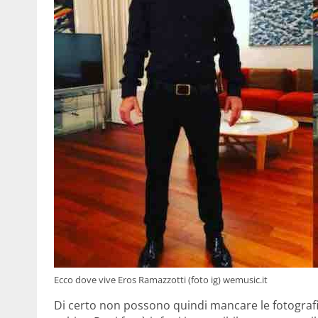
Ecco dove vive Eros Ramazzotti (foto ig) wemusic.it
Di certo non possono quindi mancare le fotografie r