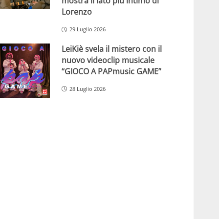
mostra il lato più intimo di
Lorenzo
29 Luglio 2026
LeiKiè svela il mistero con il
nuovo videoclip musicale
“GIOCO A PAPmusic GAME”
28 Luglio 2026