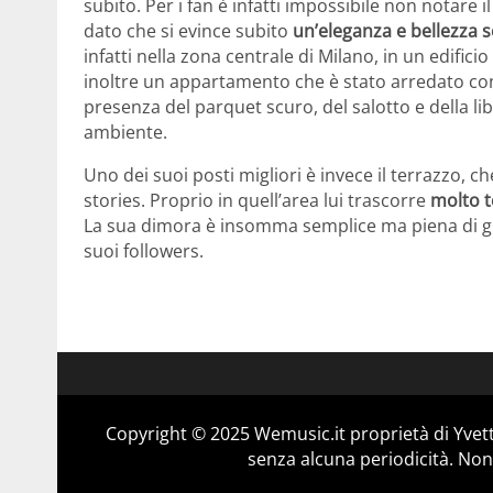
subito. Per i fan è infatti impossibile non notare 
dato che si evince subito
un’eleganza e bellezza 
infatti nella zona centrale di Milano, in un edific
inoltre un appartamento che è stato arredato con
presenza del parquet scuro, del salotto e della libr
ambiente.
Uno dei suoi posti migliori è invece il terrazzo, 
stories. Proprio in quell’area lui trascorre
molto t
La sua dimora è insomma semplice ma piena di gla
suoi followers.
Copyright © 2025 Wemusic.it proprietà di Yvett
senza alcuna periodicità. Non