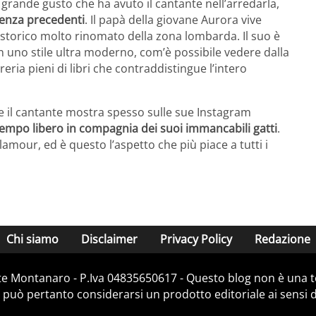
il grande gusto che ha avuto il cantante nell’arredarla,
senza precedenti
. Il papà della giovane Aurora vive
io storico molto rinomato della zona lombarda. Il suo è
 uno stile ultra moderno, com’è possibile vedere dalla
eria pieni di libri che contraddistingue l’intero
che il cantante mostra spesso sulle sue Instagram
empo libero in compagnia dei suoi immancabili gatti
.
mour, ed è questo l’aspetto che più piace a tutti i
Chi siamo
Disclaimer
Privacy Policy
Redazione
e Montanaro - P.Iva 04835650617 - Questo blog non è una te
 può pertanto considerarsi un prodotto editoriale ai sensi de