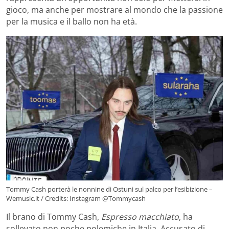
gioco, ma anche per mostrare al mondo che la passione
per la musica e il ballo non ha età.
Tommy Cash porterà le nonnine di Ostuni sul palco per l’esibizione –
Wemusic.it / Credits: Instagram @Tommycash
Il brano di Tommy Cash,
Espresso
macchiato
, ha
sollevato non poche polemiche in Italia. Accusato di