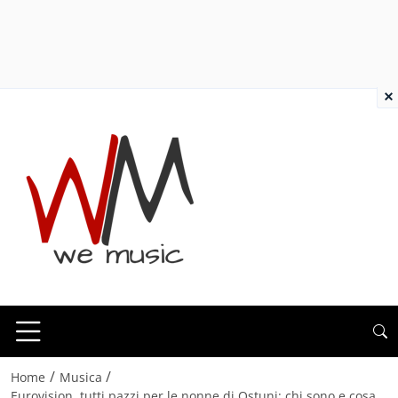
×
/
/
Home
Musica
Eurovision, tutti pazzi per le nonne di Ostuni: chi sono e cosa