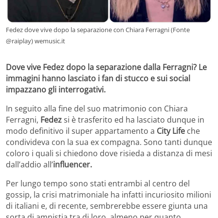
Fedez dove vive dopo la separazione con Chiara Ferragni (Fonte
@raiplay) wemusic.it
Dove vive Fedez dopo la separazione dalla Ferragni? Le
immagini hanno lasciato i fan di stucco e sui social
impazzano gli interrogativi.
In seguito alla fine del suo matrimonio con Chiara
Ferragni,
Fedez
si è trasferito ed ha lasciato dunque in
modo definitivo il super appartamento a
City Life
che
condivideva con la sua ex compagna. Sono tanti dunque
coloro i quali si chiedono dove risieda a distanza di mesi
dall’addio all’
influencer.
Per lungo tempo sono stati entrambi al centro del
gossip, la crisi matrimoniale ha infatti incuriosito milioni
di italiani e, di recente, sembrerebbe essere giunta una
sorta di amnistia tra di loro, almeno per quanto