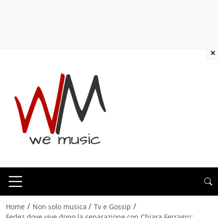
×
/
/
/
Home
Non solo musica
Tv e Gossip
Fedez dove vive dopo la separazione con Chiara Ferragni: