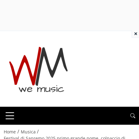
×
/
/
Home
Musica
Festival di Sanremo 2025 primo grande nome, colpaccio di