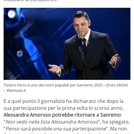
Tiziano Ferro è uno dei nomi papabili per Sanremo 2025 – (Foto ANSA)
– Wemusic.it
E a quel punto il giornalista ha dichiarato che dopo la
sua partecipazione per la prima volta lo scorso anno,
Alessandra Amoroso potrebbe ritornare a Sanremo
:
“
Non vedo nella lista Alessandra Amoroso
“, ha spiegato.
“
Penso sarà possibile una sua partecipazione
“. Ma non