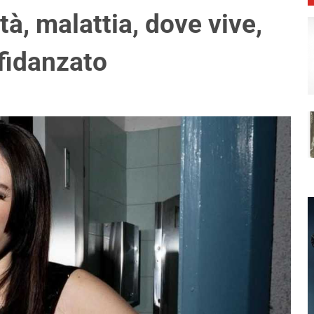
tà, malattia, dove vive,
 fidanzato