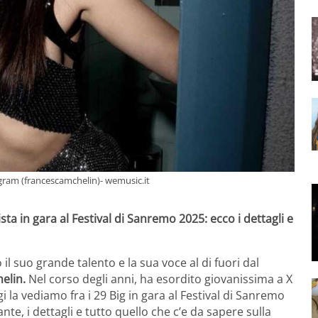
sagram (francescamchelin)- wemusic.it
ista in gara al Festival di Sanremo 2025: ecco i dettagli e
l suo grande talento e la sua voce al di fuori dal
elin.
Nel corso degli anni, ha esordito giovanissima a X
i la vediamo fra i 29 Big in gara al Festival di Sanremo
te, i dettagli e tutto quello che c’e da sapere sulla