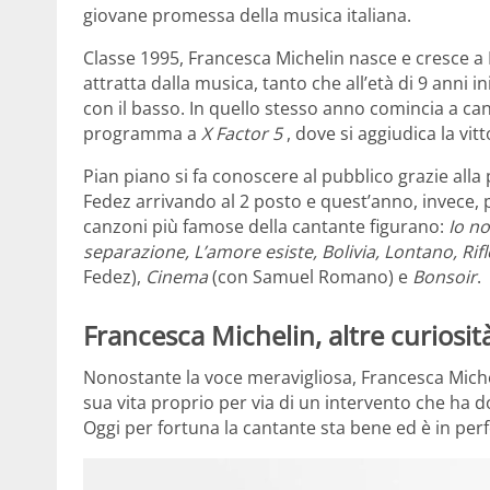
giovane promessa della musica italiana.
Classe 1995, Francesca Michelin nasce e cresce 
attratta dalla musica, tanto che all’età di 9 anni i
con il basso. In quello stesso anno comincia a can
programma a
X Factor 5
, dove si aggiudica la vitt
Pian piano si fa conoscere al pubblico grazie alla
Fedez arrivando al 2 posto e quest’anno, invece, 
canzoni più famose della cantante figurano:
Io n
separazione, L’amore esiste, Bolivia, Lontano, Rifl
Fedez),
Cinema
(con Samuel Romano) e
Bonsoir
.
Francesca Michelin, altre curiosit
Nonostante la voce meravigliosa, Francesca Miche
sua vita proprio per via di un intervento che ha 
Oggi per fortuna la cantante sta bene ed è in per