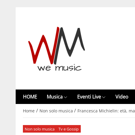
HOME
Musica
Eventi Live
Video
/
/
Home
Non solo musica
Francesca Michielin: età, mal
Non solo musica
Tv e Gossip