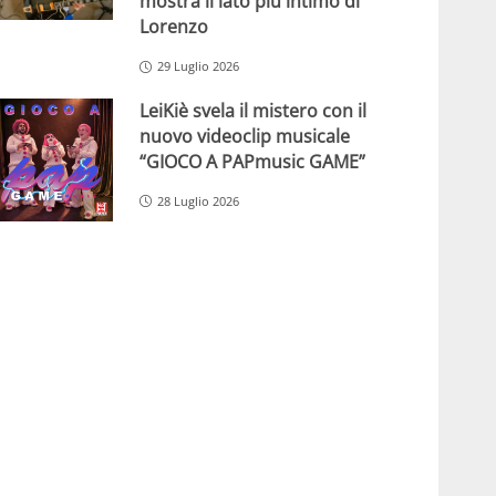
mostra il lato più intimo di
Lorenzo
29 Luglio 2026
LeiKiè svela il mistero con il
nuovo videoclip musicale
“GIOCO A PAPmusic GAME”
28 Luglio 2026