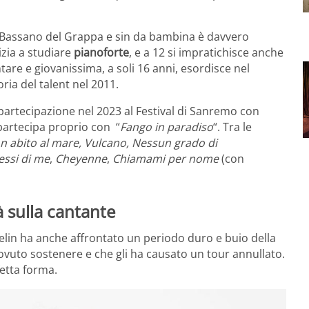
a Bassano del Grappa e sin da bambina è davvero
nizia a studiare
pianoforte
, e a 12 si impratichisce anche
tare e giovanissima, a soli 16 anni, esordisce nel
oria del talent nel 2011.
 partecipazione nel 2023 al Festival di Sanremo con
partecipa proprio con “
Fango in paradiso
“. Tra le
on abito al mare, Vulcano, Nessun grado di
essi di me
,
Cheyenne
,
Chiamami per nome
(con
à sulla cantante
lin ha anche affrontato un periodo duro e buio della
dovuto sostenere e che gli ha causato un tour annullato.
fetta forma.