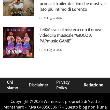
prima: il trailer del film che mostra il
lato più intimo di Lorenzo
29 Luglio 2026
LeiKiè svela il mistero con il nuovo
videoclip musicale “GIOCO A
PAPmusic GAME”
28 Luglio 2026
Chi
Privacy
Disclaimer
Redazione
siamo
Policy
Copyright © 2025 Wemusic.it proprietà di Yvette
Montanaro - P.Iva 04835650617 - Questo blog non è una