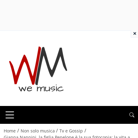
×
/
/
/
Home
Non solo musica
Tv e Gossip
Gianna Nannini, la figlia Penelope è la sua fotocopia: la vita a