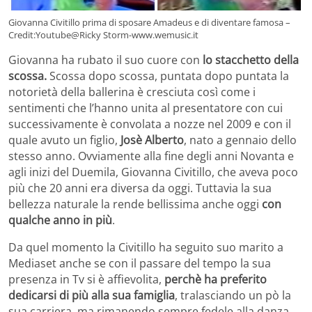
Giovanna Civitillo prima di sposare Amadeus e di diventare famosa –
Credit:Youtube@Ricky Storm-www.wemusic.it
Giovanna ha rubato il suo cuore con
lo stacchetto della
scossa.
Scossa dopo scossa, puntata dopo puntata la
notorietà della ballerina è cresciuta così come i
sentimenti che l’hanno unita al presentatore con cui
successivamente è convolata a nozze nel 2009 e con il
quale avuto un figlio,
Josè Alberto
, nato a gennaio dello
stesso anno. Ovviamente alla fine degli anni Novanta e
agli inizi del Duemila, Giovanna Civitillo, che aveva poco
più che 20 anni era diversa da oggi. Tuttavia la sua
bellezza naturale la rende bellissima anche oggi
con
qualche anno in più
.
Da quel momento la Civitillo ha seguito suo marito a
Mediaset anche se con il passare del tempo la sua
presenza in Tv si è affievolita,
perchè ha preferito
dedicarsi di più alla sua famiglia
, tralasciando un pò la
sua carriera, ma rimanendo sempre fedele alla danza