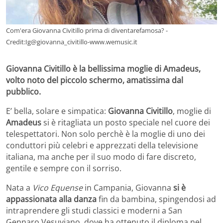
Com'era Giovanna Civitillo prima di diventarefamosa? -
Credit:Ig@giovanna_civitillo-www.wemusic.it
Giovanna Civitillo è la bellissima moglie di Amadeus,
volto noto del piccolo schermo, amatissima dal
pubblico.
E’ bella, solare e simpatica:
Giovanna Civitillo
, moglie di
Amadeus
si è ritagliata un posto speciale nel cuore dei
telespettatori. Non solo perchè è la moglie di uno dei
conduttori più celebri e apprezzati della televisione
italiana, ma anche per il suo modo di fare discreto,
gentile e sempre con il sorriso.
Nata a
Vico Equense
in Campania, Giovanna
si è
appassionata alla danza
fin da bambina, spingendosi ad
intraprendere gli studi classici e moderni a San
Gennaro Vesuviano, dove ha ottenuto il diploma nel