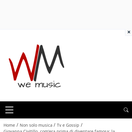
×
/
/
/
Home
Non solo musica
Tv e Gossip
Giovanna Civitillo, com’era prima di diventare famosa: la