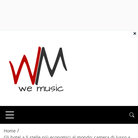
×
/
Home
Gli hotel a 5 stelle più economici al mondo: camera di lusso a