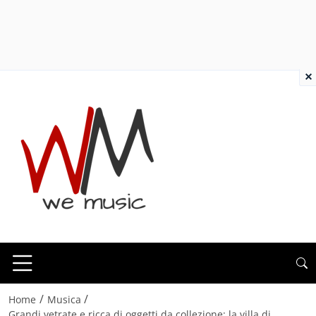
×
/
/
Home
Musica
Grandi vetrate e ricca di oggetti da collezione: la villa di