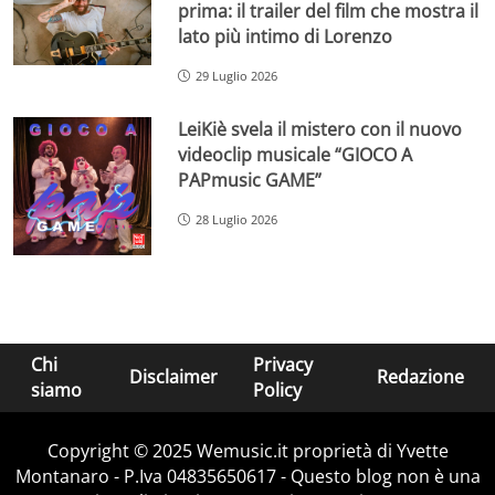
prima: il trailer del film che mostra il
lato più intimo di Lorenzo
29 Luglio 2026
LeiKiè svela il mistero con il nuovo
videoclip musicale “GIOCO A
PAPmusic GAME”
28 Luglio 2026
Chi
Privacy
Disclaimer
Redazione
siamo
Policy
Copyright © 2025 Wemusic.it proprietà di Yvette
Montanaro - P.Iva 04835650617 - Questo blog non è una