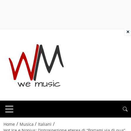
×
/
/
/
Home
Musica
Italiani
Hot Ice e Nopius: l’introspezione eterea di “Portami via di qua”